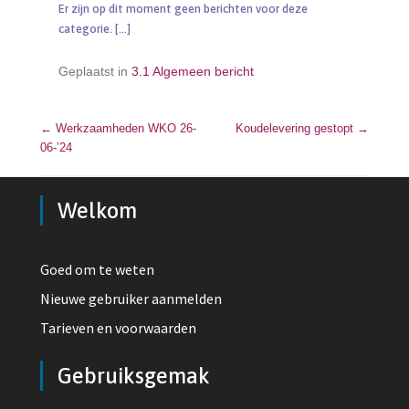
Er zijn op dit moment geen berichten voor deze
categorie.
[…]
Geplaatst in
3.1 Algemeen bericht
←
Werkzaamheden WKO 26-
Bericht navigatie
Koudelevering gestopt
→
06-’24
Welkom
Goed om te weten
Nieuwe gebruiker aanmelden
Tarieven en voorwaarden
Gebruiksgemak