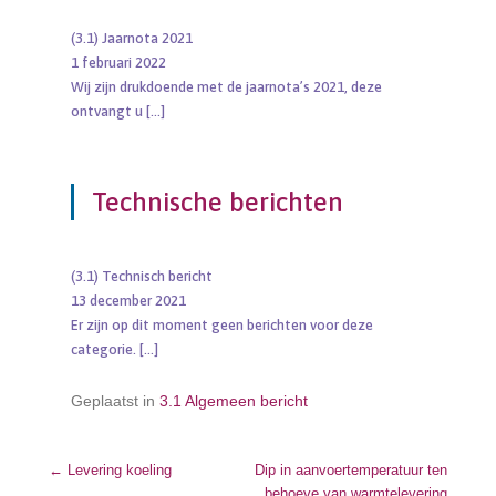
(3.1) Jaarnota 2021
1 februari 2022
Wij zijn drukdoende met de jaarnota’s 2021, deze
ontvangt u
[…]
Technische berichten
(3.1) Technisch bericht
13 december 2021
Er zijn op dit moment geen berichten voor deze
categorie.
[…]
Geplaatst in
3.1 Algemeen bericht
←
Levering koeling
Bericht navigatie
Dip in aanvoertemperatuur ten
behoeve van warmtelevering