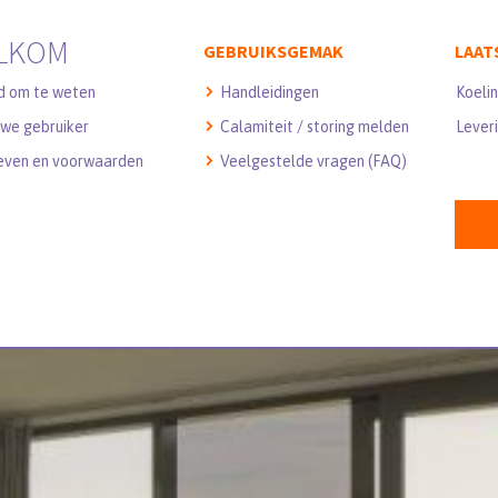
LKOM
GEBRUIKSGEMAK
LAAT
d om te weten
Handleidingen
Koeli
we gebruiker
Calamiteit / storing melden
Leveri
even en voorwaarden
Veelgestelde vragen (FAQ)
M IN AAN HET IJ