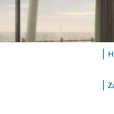
Tarieven en v
H
Z