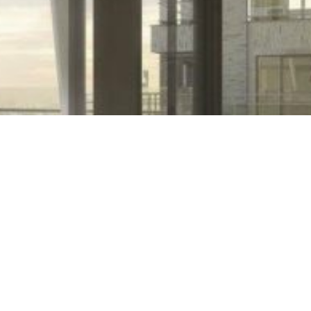
Gebruikershandleiding
Calamiteiten en service