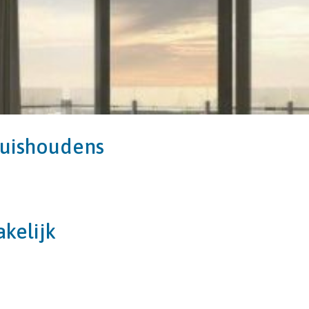
oorwaarden 2017
uishoudens
akelijk