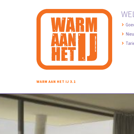
WE
Goe
Nieu
Tari
WARM AAN HET IJ 3.1
WELKO