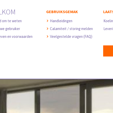
LKOM
GEBRUIKSGEMAK
LAAT
d om te weten
Handleidingen
Koeli
we gebruiker
Calamiteit / storing melden
Leveri
even en voorwaarden
Veelgestelde vragen (FAQ)