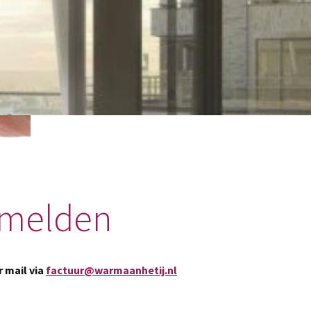
Gebruikershandleiding
Calamiteiten en service
nmelden
 mail via
factuur@warmaanhetij.nl