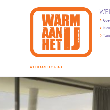
WE
Goe
Nieu
Tari
WARM AAN HET IJ 3.1
WELKOM IN AAN HET IJ