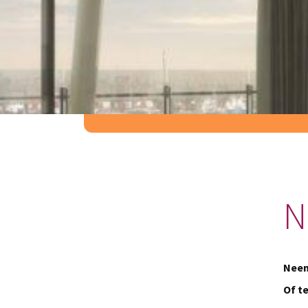
Nieuwe gebru
Welkom in Aan het IJ! Warm Aan het IJ is 
koude leverancier.
N
Neem
Of t