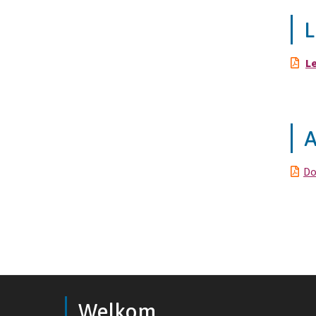
L
L
A
Do
Welkom