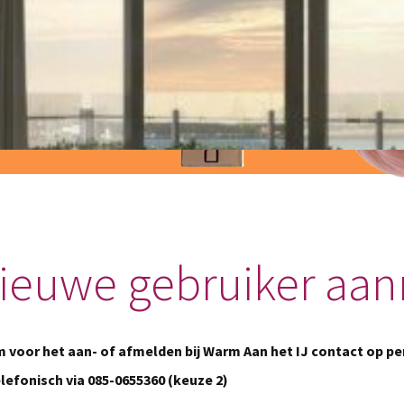
iker
je duurzame warmte en
ieuwe gebruiker aa
 voor het aan- of afmelden bij Warm Aan het IJ contact op per
elefonisch via 085-0655360 (keuze 2)