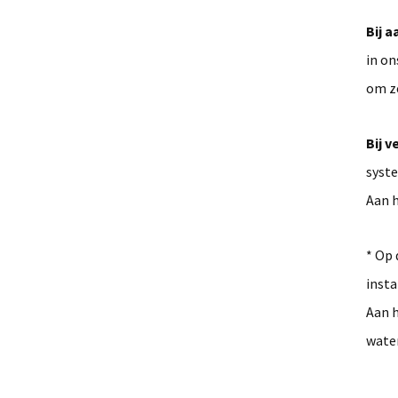
Bij 
in on
om ze
Bij v
syste
Aan h
* Op 
insta
Aan h
water