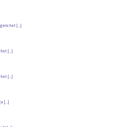
egens het
[…]
s het
[…]
s het
[…]
oge
[…]