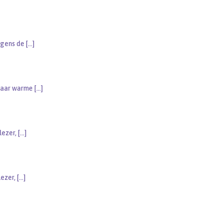
egens de
[…]
 naar warme
[…]
lezer,
[…]
lezer,
[…]