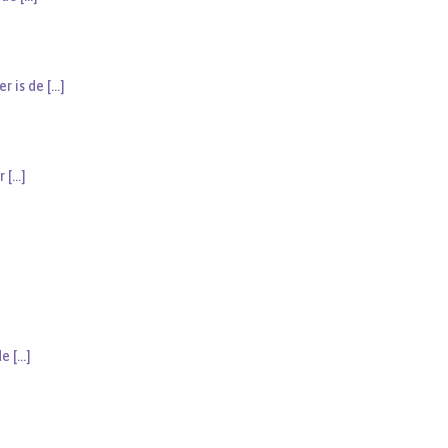
er is de
[…]
er
[…]
de
[…]