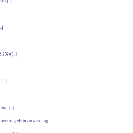
ordt
[…]
…]
02-2024
[…]
r
[…]
oner,
[…]
levering vloerverwarming