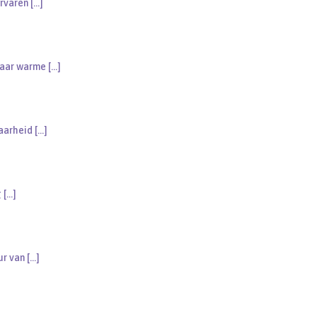
ervaren
[…]
 naar warme
[…]
baarheid
[…]
g
[…]
ur van
[…]